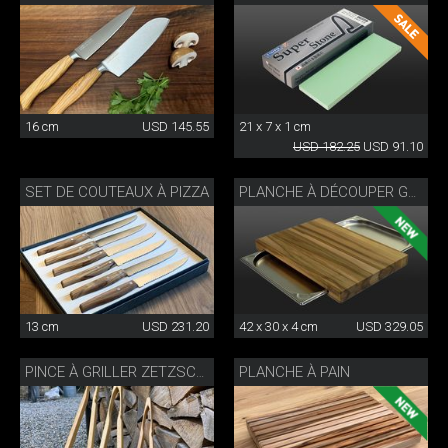
16 cm
USD 145.55
21 x 7 x 1 cm
USD 182.25
USD 91.10
SET DE COUTEAUX À PIZZA
PLANCHE À DÉCOUPER GASTRO
13 cm
USD 231.20
42 x 30 x 4 cm
USD 329.05
PLANCHE À PAIN
PINCE À GRILLER ZETZSCHE