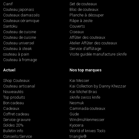
Canif
Set de couteaux
Couteau japonais
Bloc de couteaux
Couteaux damassés
Planche à découper
Couteaux céramique
Râpe à zeste
Santoku
Couverts
Couteau de cuisine
Ciseaux
Couteau de cuisine
Affûter des couteaux
Couteau universel
Atelier Affûter des couteaux
Couteau à steak
Service d’affûtage
couteau à pain
Visite guidée manufacture sknife
Couteau à fromage
Actuel
Nos top marques
Shop Couteaux
Kai Messer
Couteau artisanal
Kai Collection by Danny Khezzar
Nouveautés
Kai Michel Bras
Top produits
sknife swiss knife
Bon cadeau
Nesmuk
Cadeaux
Caminada couteaux
Coffret cadeau
Güde
Service gravure
Windmühlenmesser
Soldes 20%
Kyocera
Bulletin info
World of knives Tools
Conseils/Service
triangle®