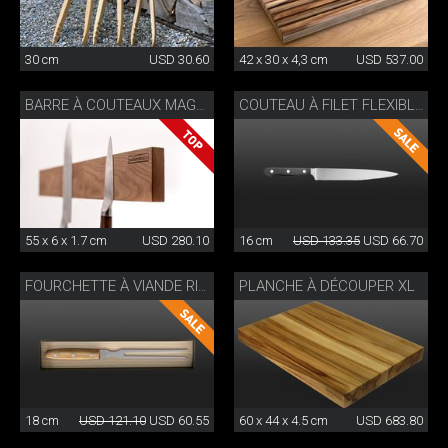
30 cm
USD 30.60
42 x 30 x 4,3 cm
USD 537.00
BARRE À COUTEAUX MAGNÉTIQUE
COUTEAU À FILET FLEXIBLE CLASSIC WOK
55 x 6 x 1.7 cm
USD 280.10
16 cm
USD 133.35
USD 66.70
PLANCHE À DÉCOUPER XL
FOURCHETTE À VIANDE RIVETÉE WOK
18 cm
USD 121.10
USD 60.55
60 x 44 x 4.5 cm
USD 683.80