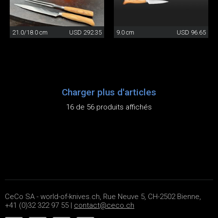
21.0/18.0 cm
USD 292.35
9.0 cm
USD 96.65
Charger plus d'articles
16 de 56 produits affichés
CeCo SA - world-of-knives.ch, Rue Neuve 5, CH-2502 Bienne,
+41 (0)32 322 97 55 |
contact@ceco.ch