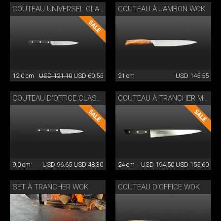
COUTEAU À JAMBON WOK
COUTEAU UNIVERSEL CLASSIC WOK
12.0 cm
USD 121.10
USD 60.55
21 cm
USD 145.55
COUTEAU D’OFFICE CLASSIC WOK
COUTEAU À TRANCHER MASAHIRO
9.0 cm
USD 96.65
USD 48.30
24 cm
USD 194.50
USD 155.60
SET À TRANCHER WOK
COUTEAU D’OFFICE WOK