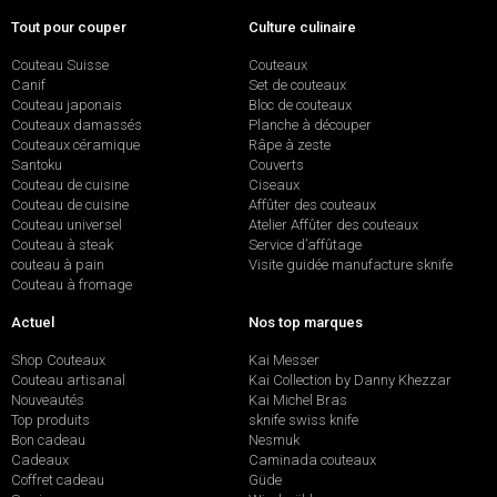
Tout pour couper
Culture culinaire
Couteau Suisse
Couteaux
Canif
Set de couteaux
Couteau japonais
Bloc de couteaux
Couteaux damassés
Planche à découper
Couteaux céramique
Râpe à zeste
Santoku
Couverts
Couteau de cuisine
Ciseaux
Couteau de cuisine
Affûter des couteaux
Couteau universel
Atelier Affûter des couteaux
Couteau à steak
Service d’affûtage
couteau à pain
Visite guidée manufacture sknife
Couteau à fromage
Actuel
Nos top marques
Shop Couteaux
Kai Messer
Couteau artisanal
Kai Collection by Danny Khezzar
Nouveautés
Kai Michel Bras
Top produits
sknife swiss knife
Bon cadeau
Nesmuk
Cadeaux
Caminada couteaux
Coffret cadeau
Güde