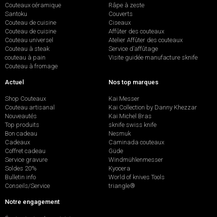
Couteaux céramique
Râpe à zeste
Santoku
Couverts
Couteau de cuisine
Ciseaux
Couteau de cuisine
Affûter des couteaux
Couteau universel
Atelier Affûter des couteaux
Couteau à steak
Service d’affûtage
couteau à pain
Visite guidée manufacture sknife
Couteau à fromage
Actuel
Nos top marques
Shop Couteaux
Kai Messer
Couteau artisanal
Kai Collection by Danny Khezzar
Nouveautés
Kai Michel Bras
Top produits
sknife swiss knife
Bon cadeau
Nesmuk
Cadeaux
Caminada couteaux
Coffret cadeau
Güde
Service gravure
Windmühlenmesser
Soldes 20%
Kyocera
Bulletin info
World of knives Tools
Conseils/Service
triangle®
Notre engagement