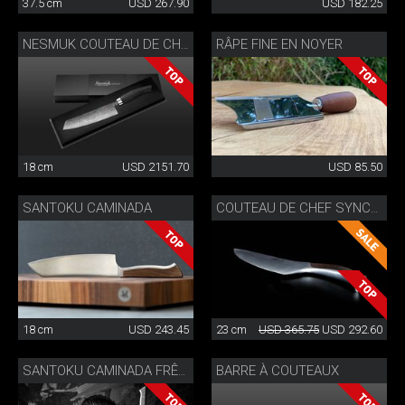
37.5 cm
USD 267.90
USD 182.25
RÂPE FINE EN NOYER
NESMUK COUTEAU DE CHEF DAMAS ENTIER
18 cm
USD 2151.70
USD 85.50
SANTOKU CAMINADA
COUTEAU DE CHEF SYNCHROS
18 cm
USD 243.45
23 cm
USD 365.75
USD 292.60
BARRE À COUTEAUX
SANTOKU CAMINADA FRÊNE