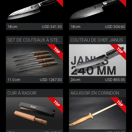
18 cm
USD 341.30
18 cm
USD 304.60
COUTEAU DE CHEF JANUS
SET DE COUTEAUX À STEAK ÉDITION SPÉCIALE
11.0 cm
USD 1267.30
24 cm
USD 855.05
CUIR À RASOIR
AIGUISOIR EN CORINDON