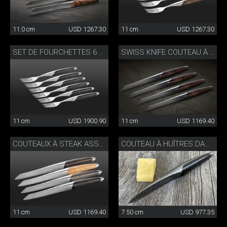
11.0 cm
USD 1267.30
11 cm
USD 1267.30
SET DE FOURCHETTES 6 PIÈCES
SWISS KNIFE COUTEAU À STEAK SET DE 4
11 cm
USD 1900.90
11 cm
USD 1169.40
COUTEAUX À STEAK ASSORTIS
COUTEAU À HUÎTRES DAMAS
11 cm
USD 1169.40
7.50 cm
USD 977.35