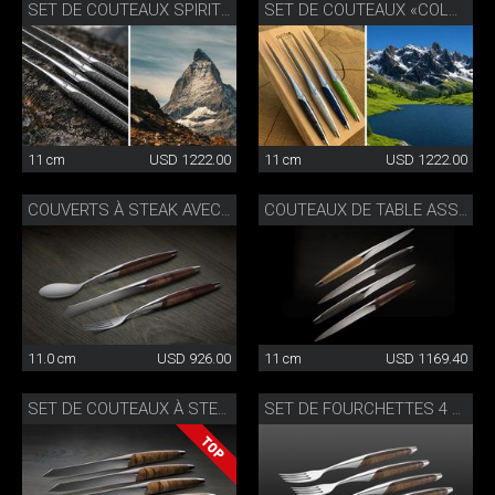
SET DE COUTEAUX SPIRIT OF THE ALPS
SET DE COUTEAUX «COLOURS OF NATURE»
11 cm
USD 1222.00
11 cm
USD 1222.00
COUVERTS À STEAK AVEC CUILLÈRE NOYER
COUTEAUX DE TABLE ASSORTIS
11.0 cm
USD 926.00
11 cm
USD 1169.40
SET DE COUTEAUX À STEAK ÉDITION SPÉCIALE
SET DE FOURCHETTES 4 PCES.