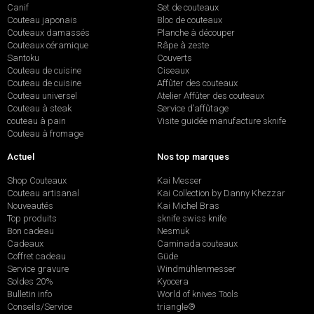
Canif
Set de couteaux
Couteau japonais
Bloc de couteaux
Couteaux damassés
Planche à découper
Couteaux céramique
Râpe à zeste
Santoku
Couverts
Couteau de cuisine
Ciseaux
Couteau de cuisine
Affûter des couteaux
Couteau universel
Atelier Affûter des couteaux
Couteau à steak
Service d’affûtage
couteau à pain
Visite guidée manufacture sknife
Couteau à fromage
Actuel
Nos top marques
Shop Couteaux
Kai Messer
Couteau artisanal
Kai Collection by Danny Khezzar
Nouveautés
Kai Michel Bras
Top produits
sknife swiss knife
Bon cadeau
Nesmuk
Cadeaux
Caminada couteaux
Coffret cadeau
Güde
Service gravure
Windmühlenmesser
Soldes 20%
Kyocera
Bulletin info
World of knives Tools
Conseils/Service
triangle®