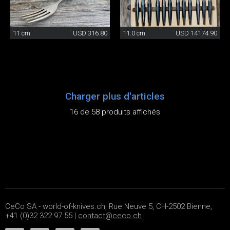
11 cm
USD 316.80
11.0 cm
USD 14174.90
Charger plus d'articles
16 de 58 produits affichés
CeCo SA - world-of-knives.ch, Rue Neuve 5, CH-2502 Bienne,
+41 (0)32 322 97 55 |
contact@ceco.ch