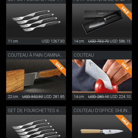
11 cm
USD 1267.30
14 cm
USD 732.70
USD 586.15
COUTEAU
COUTEAU À PAIN CAMINADA AVEC FOURREAU EN BOIS
22 cm
USD 352.30
USD 281.85
14 cm
USD 280.10
USD 224.10
SET DE FOURCHETTES 6 PIÈCES
COUTEAU D’OFFICE SHUN WHITE