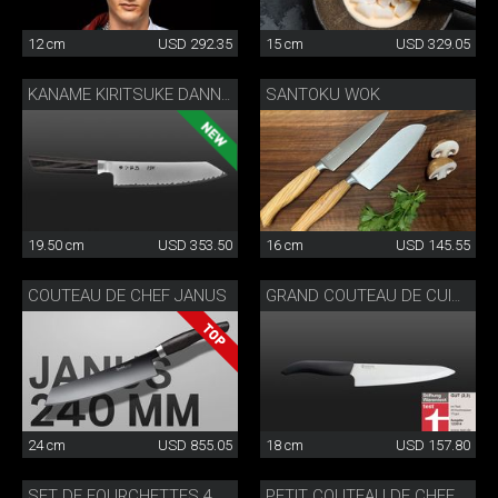
12 cm
USD 292.35
15 cm
USD 329.05
SANTOKU WOK
KANAME KIRITSUKE DANNY KHEZZAR 19.5 CM
19.50 cm
USD 353.50
16 cm
USD 145.55
COUTEAU DE CHEF JANUS
GRAND COUTEAU DE CUISINE KYOCERA
24 cm
USD 855.05
18 cm
USD 157.80
SET DE FOURCHETTES 4 PIÈCES
PETIT COUTEAU DE CHEF JANUS