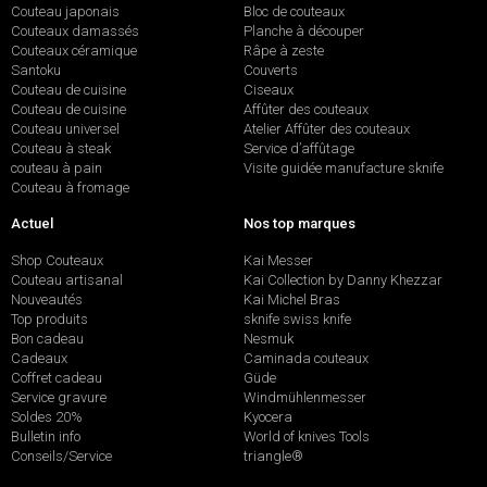
Couteau japonais
Bloc de couteaux
Couteaux damassés
Planche à découper
Couteaux céramique
Râpe à zeste
Santoku
Couverts
Couteau de cuisine
Ciseaux
Couteau de cuisine
Affûter des couteaux
Couteau universel
Atelier Affûter des couteaux
Couteau à steak
Service d’affûtage
couteau à pain
Visite guidée manufacture sknife
Couteau à fromage
Actuel
Nos top marques
Shop Couteaux
Kai Messer
Couteau artisanal
Kai Collection by Danny Khezzar
Nouveautés
Kai Michel Bras
Top produits
sknife swiss knife
Bon cadeau
Nesmuk
Cadeaux
Caminada couteaux
Coffret cadeau
Güde
Service gravure
Windmühlenmesser
Soldes 20%
Kyocera
Bulletin info
World of knives Tools
Conseils/Service
triangle®