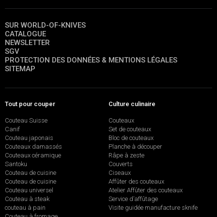
SUR WORLD-OF-KNIVES
CATALOGUE
NEWSLETTER
SGV
PROTECTION DES DONNÉES & MENTIONS LÉGALES
SITEMAP
Tout pour couper
Culture culinaire
Couteau Suisse
Couteaux
Canif
Set de couteaux
Couteau japonais
Bloc de couteaux
Couteaux damassés
Planche à découper
Couteaux céramique
Râpe à zeste
Santoku
Couverts
Couteau de cuisine
Ciseaux
Couteau de cuisine
Affûter des couteaux
Couteau universel
Atelier Affûter des couteaux
Couteau à steak
Service d’affûtage
couteau à pain
Visite guidée manufacture sknife
Couteau à fromage