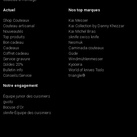
Actuel
Nos top marques
Shop Couteaux
Kai Messer
Couteau artisanal
Kai Collection by Danny Khezzar
Nouveautés
Kai Michel Bras
Top produits
sknife swiss knife
Bon cadeau
Nesmuk
Cadeaux
Caminada couteaux
Coffret cadeau
Güde
Service gravure
Windmühlenmesser
Soldes 20%
Kyocera
Bulletin info
World of knives Tools
Conseils/Service
triangle®
Notre engagement
Équipe junior des cuisiniers
gusto
Bocuse d'Or
sknife-Équipe des cuisiniers