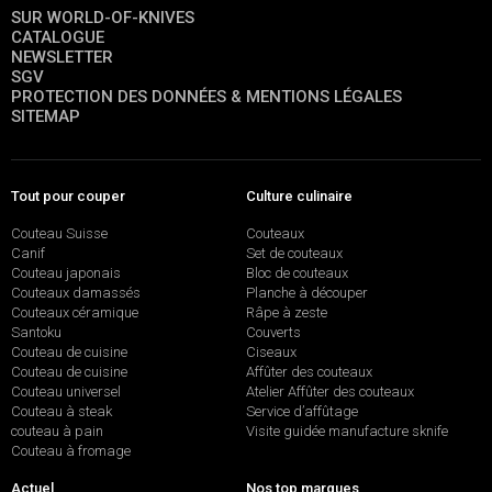
SUR WORLD-OF-KNIVES
CATALOGUE
NEWSLETTER
SGV
PROTECTION DES DONNÉES & MENTIONS LÉGALES
SITEMAP
Tout pour couper
Culture culinaire
Couteau Suisse
Couteaux
Canif
Set de couteaux
Couteau japonais
Bloc de couteaux
Couteaux damassés
Planche à découper
Couteaux céramique
Râpe à zeste
Santoku
Couverts
Couteau de cuisine
Ciseaux
Couteau de cuisine
Affûter des couteaux
Couteau universel
Atelier Affûter des couteaux
Couteau à steak
Service d’affûtage
couteau à pain
Visite guidée manufacture sknife
Couteau à fromage
Actuel
Nos top marques