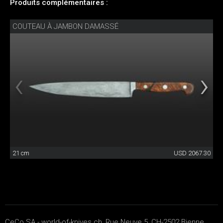
Produits complémentaires :
COUTEAU À JAMBON DAMASSÉ
21 cm
USD 2067.30
CeCo SA - world-of-knives.ch, Rue Neuve 5, CH-2502 Bienne,