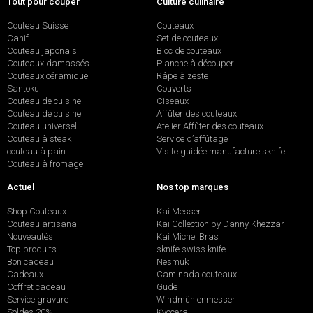
Tout pour couper
Culture culinaire
Couteau Suisse
Couteaux
Canif
Set de couteaux
Couteau japonais
Bloc de couteaux
Couteaux damassés
Planche à découper
Couteaux céramique
Râpe à zeste
Santoku
Couverts
Couteau de cuisine
Ciseaux
Couteau de cuisine
Affûter des couteaux
Couteau universel
Atelier Affûter des couteaux
Couteau à steak
Service d’affûtage
couteau à pain
Visite guidée manufacture sknife
Couteau à fromage
Actuel
Nos top marques
Shop Couteaux
Kai Messer
Couteau artisanal
Kai Collection by Danny Khezzar
Nouveautés
Kai Michel Bras
Top produits
sknife swiss knife
Bon cadeau
Nesmuk
Cadeaux
Caminada couteaux
Coffret cadeau
Güde
Service gravure
Windmühlenmesser
Soldes 20%
Kyocera