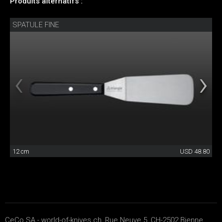
Produits alternatifs :
SPATULE FINE
12 cm
USD 48.80
CeCo SA - world-of-knives.ch, Rue Neuve 5, CH-2502 Bienne,