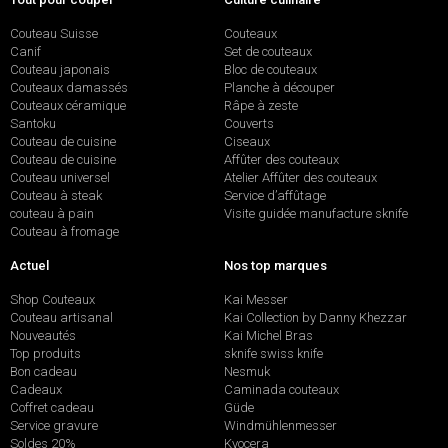
Couteau Suisse
Couteaux
Canif
Set de couteaux
Couteau japonais
Bloc de couteaux
Couteaux damassés
Planche à découper
Couteaux céramique
Râpe à zeste
Santoku
Couverts
Couteau de cuisine
Ciseaux
Couteau de cuisine
Affûter des couteaux
Couteau universel
Atelier Affûter des couteaux
Couteau à steak
Service d’affûtage
couteau à pain
Visite guidée manufacture sknife
Couteau à fromage
Actuel
Nos top marques
Shop Couteaux
Kai Messer
Couteau artisanal
Kai Collection by Danny Khezzar
Nouveautés
Kai Michel Bras
Top produits
sknife swiss knife
Bon cadeau
Nesmuk
Cadeaux
Caminada couteaux
Coffret cadeau
Güde
Service gravure
Windmühlenmesser
Soldes 20%
Kyocera