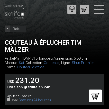
Retour
COUTEAU À ÉPLUCHER TIM
MÄLZER
Artikel-Nr:
TDM-1715
, longueur/dimension: 5.50 cm,
Marque:
Kai
, Collection:
Couteaux
, Ligne:
Shun Premier
,
Forme:
Couteau d'office
231.20
USD
Livraison gratuite en 24h
Ajouter au panier:
Gravure (24 heures)
avec