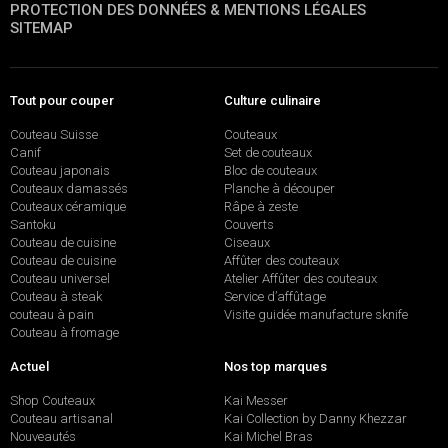
PROTECTION DES DONNÉES & MENTIONS LÉGALES
SITEMAP
Tout pour couper
Culture culinaire
Couteau Suisse
Couteaux
Canif
Set de couteaux
Couteau japonais
Bloc de couteaux
Couteaux damassés
Planche à découper
Couteaux céramique
Râpe à zeste
Santoku
Couverts
Couteau de cuisine
Ciseaux
Couteau de cuisine
Affûter des couteaux
Couteau universel
Atelier Affûter des couteaux
Couteau à steak
Service d’affûtage
couteau à pain
Visite guidée manufacture sknife
Couteau à fromage
Actuel
Nos top marques
Shop Couteaux
Kai Messer
Couteau artisanal
Kai Collection by Danny Khezzar
Nouveautés
Kai Michel Bras