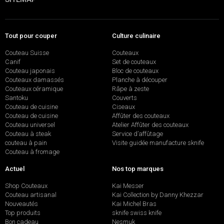
Tout pour couper
Culture culinaire
Couteau Suisse
Couteaux
Canif
Set de couteaux
Couteau japonais
Bloc de couteaux
Couteaux damassés
Planche à découper
Couteaux céramique
Râpe à zeste
Santoku
Couverts
Couteau de cuisine
Ciseaux
Couteau de cuisine
Affûter des couteaux
Couteau universel
Atelier Affûter des couteaux
Couteau à steak
Service d’affûtage
couteau à pain
Visite guidée manufacture sknife
Couteau à fromage
Actuel
Nos top marques
Shop Couteaux
Kai Messer
Couteau artisanal
Kai Collection by Danny Khezzar
Nouveautés
Kai Michel Bras
Top produits
sknife swiss knife
Bon cadeau
Nesmuk