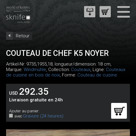
Retour
COUTEAU DE CHEF K5 NOYER
Artikel-Nr:
9735,1955,18
, longueur/dimension: 18 cm,
Marque:
Windmühle
, Collection:
Couteaux
, Ligne:
Couteaux
de cuisine en bois de noix
, Forme:
Couteau de cuisine
292.35
USD
Livraison gratuite en 24h
Ajouter au panier:
Gravure (24 heures)
avec