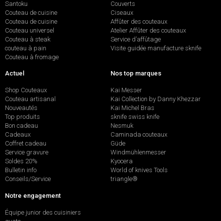
Santoku
Couverts
Couteau de cuisine
Ciseaux
Couteau de cuisine
Affûter des couteaux
Couteau universel
Atelier Affûter des couteaux
Couteau à steak
Service d’affûtage
couteau à pain
Visite guidée manufacture sknife
Couteau à fromage
Actuel
Nos top marques
Shop Couteaux
Kai Messer
Couteau artisanal
Kai Collection by Danny Khezzar
Nouveautés
Kai Michel Bras
Top produits
sknife swiss knife
Bon cadeau
Nesmuk
Cadeaux
Caminada couteaux
Coffret cadeau
Güde
Service gravure
Windmühlenmesser
Soldes 20%
Kyocera
Bulletin info
World of knives Tools
Conseils/Service
triangle®
Notre engagement
Équipe junior des cuisiniers