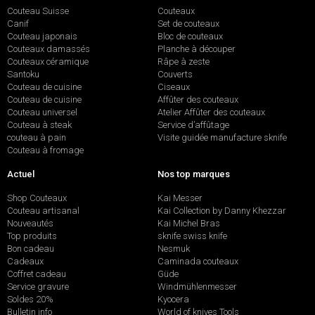
Couteau Suisse
Couteaux
Canif
Set de couteaux
Couteau japonais
Bloc de couteaux
Couteaux damassés
Planche à découper
Couteaux céramique
Râpe à zeste
Santoku
Couverts
Couteau de cuisine
Ciseaux
Couteau de cuisine
Affûter des couteaux
Couteau universel
Atelier Affûter des couteaux
Couteau à steak
Service d’affûtage
couteau à pain
Visite guidée manufacture sknife
Couteau à fromage
Actuel
Nos top marques
Shop Couteaux
Kai Messer
Couteau artisanal
Kai Collection by Danny Khezzar
Nouveautés
Kai Michel Bras
Top produits
sknife swiss knife
Bon cadeau
Nesmuk
Cadeaux
Caminada couteaux
Coffret cadeau
Güde
Service gravure
Windmühlenmesser
Soldes 20%
Kyocera
Bulletin info
World of knives Tools