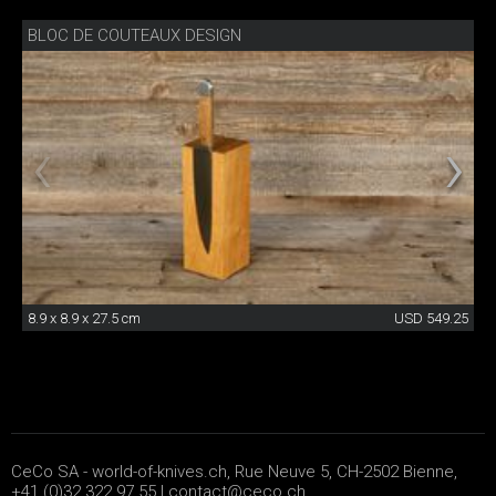
BLOC DE COUTEAUX DESIGN
8.9 x 8.9 x 27.5 cm
USD 549.25
CeCo SA - world-of-knives.ch, Rue Neuve 5, CH-2502 Bienne,
+41 (0)32 322 97 55 |
contact@ceco.ch