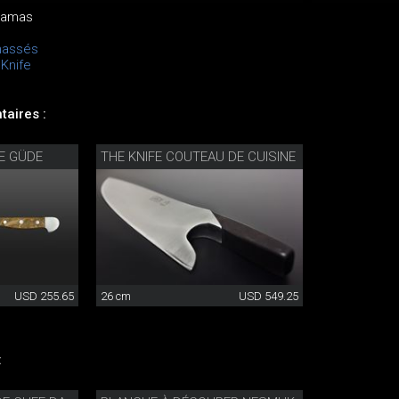
 Damas
massés
Knife
aires :
E GÜDE
THE KNIFE COUTEAU DE CUISINE
USD 255.65
26 cm
USD 549.25
: