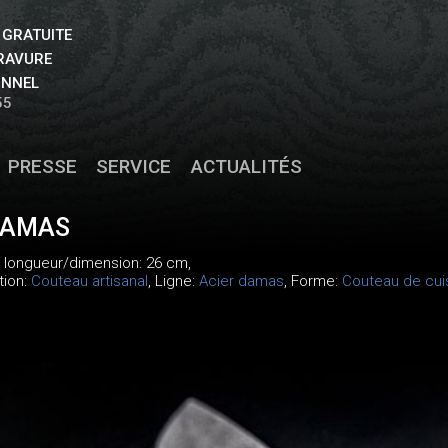
 GRATUITE
GRAVURE
ONNEL
55
PRESSE
SERVICE
ACTUALITÉS
DAMAS
, longueur/dimension: 26 cm,
tion:
Couteau artisanal
, Ligne:
Acier damas
, Forme:
Couteau de cui