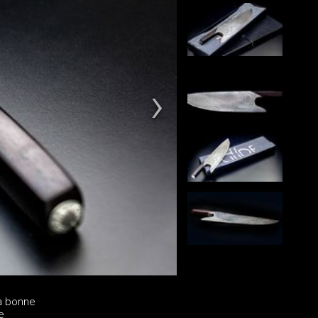
a bonne
e