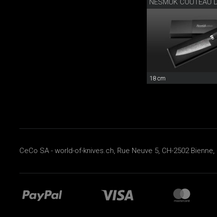
18 cm
CeCo SA - world-of-knives.ch, Rue Neuve 5, CH-2502 Bienne, 