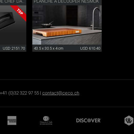
PLANCHE À DÉCOUPER NESMUK
NESMUK COUTEAU DE CHEF DAMAS ENTIER
USD 2151.70
43.5 x 30.5 x 4 cm
USD 610.40
+41 (0)32 322 97 55 |
contact@ceco.ch