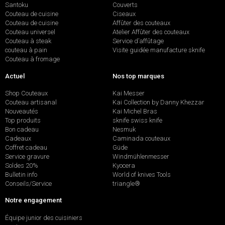
Santoku
Couverts
Couteau de cuisine
Ciseaux
Couteau de cuisine
Affûter des couteaux
Couteau universel
Atelier Affûter des couteaux
Couteau à steak
Service d’affûtage
couteau à pain
Visite guidée manufacture sknife
Couteau à fromage
Actuel
Nos top marques
Shop Couteaux
Kai Messer
Couteau artisanal
Kai Collection by Danny Khezzar
Nouveautés
Kai Michel Bras
Top produits
sknife swiss knife
Bon cadeau
Nesmuk
Cadeaux
Caminada couteaux
Coffret cadeau
Güde
Service gravure
Windmühlenmesser
Soldes 20%
Kyocera
Bulletin info
World of knives Tools
Conseils/Service
triangle®
Notre engagement
Équipe junior des cuisiniers