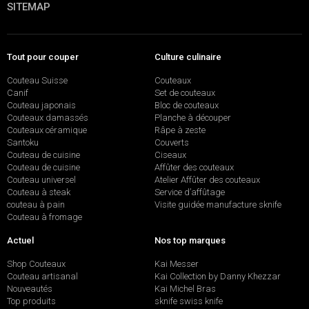
SITEMAP
Tout pour couper
Culture culinaire
Couteau Suisse
Couteaux
Canif
Set de couteaux
Couteau japonais
Bloc de couteaux
Couteaux damassés
Planche à découper
Couteaux céramique
Râpe à zeste
Santoku
Couverts
Couteau de cuisine
Ciseaux
Couteau de cuisine
Affûter des couteaux
Couteau universel
Atelier Affûter des couteaux
Couteau à steak
Service d’affûtage
couteau à pain
Visite guidée manufacture sknife
Couteau à fromage
Actuel
Nos top marques
Shop Couteaux
Kai Messer
Couteau artisanal
Kai Collection by Danny Khezzar
Nouveautés
Kai Michel Bras
Top produits
sknife swiss knife