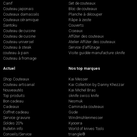
Canif
Set de couteaux
Couteau japonais
Bloc de couteaux
Couteaux damassés
Planche à découper
Couteaux céramique
Râpe à zeste
Santoku
Couverts
Couteau de cuisine
Ciseaux
Couteau de cuisine
Affûter des couteaux
Couteau universel
Atelier Affûter des couteaux
Couteau à steak
Service d’affûtage
couteau à pain
Visite guidée manufacture sknife
Couteau à fromage
Actuel
Nos top marques
Shop Couteaux
Kai Messer
Couteau artisanal
Kai Collection by Danny Khezzar
Nouveautés
Kai Michel Bras
Top produits
sknife swiss knife
Bon cadeau
Nesmuk
Cadeaux
Caminada couteaux
Coffret cadeau
Güde
Service gravure
Windmühlenmesser
Soldes 20%
Kyocera
Bulletin info
World of knives Tools
Conseils/Service
triangle®