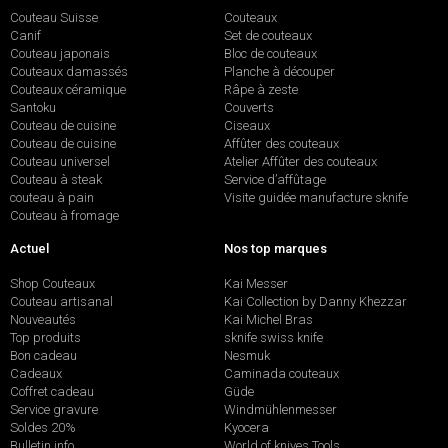
Couteau Suisse
Couteaux
Canif
Set de couteaux
Couteau japonais
Bloc de couteaux
Couteaux damassés
Planche à découper
Couteaux céramique
Râpe à zeste
Santoku
Couverts
Couteau de cuisine
Ciseaux
Couteau de cuisine
Affûter des couteaux
Couteau universel
Atelier Affûter des couteaux
Couteau à steak
Service d’affûtage
couteau à pain
Visite guidée manufacture sknife
Couteau à fromage
Actuel
Nos top marques
Shop Couteaux
Kai Messer
Couteau artisanal
Kai Collection by Danny Khezzar
Nouveautés
Kai Michel Bras
Top produits
sknife swiss knife
Bon cadeau
Nesmuk
Cadeaux
Caminada couteaux
Coffret cadeau
Güde
Service gravure
Windmühlenmesser
Soldes 20%
Kyocera
Bulletin info
World of knives Tools