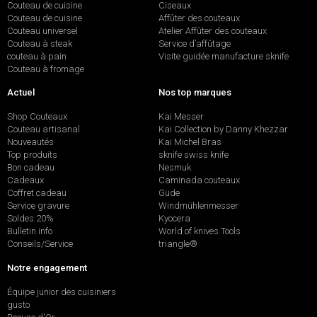
Couteau de cuisine
Ciseaux
Couteau de cuisine
Affûter des couteaux
Couteau universel
Atelier Affûter des couteaux
Couteau à steak
Service d’affûtage
couteau à pain
Visite guidée manufacture sknife
Couteau à fromage
Actuel
Nos top marques
Shop Couteaux
Kai Messer
Couteau artisanal
Kai Collection by Danny Khezzar
Nouveautés
Kai Michel Bras
Top produits
sknife swiss knife
Bon cadeau
Nesmuk
Cadeaux
Caminada couteaux
Coffret cadeau
Güde
Service gravure
Windmühlenmesser
Soldes 20%
Kyocera
Bulletin info
World of knives Tools
Conseils/Service
triangle®
Notre engagement
Équipe junior des cuisiniers
gusto