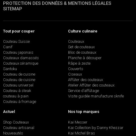
PROTECTION DES DONNÉES & MENTIONS LÉGALES
SITEMAP
Tout pour couper
Culture culinaire
Couteau Suisse
Couteaux
Canif
Set de couteaux
Couteau japonais
Bloc de couteaux
Couteaux damassés
Planche à découper
Couteaux céramique
Râpe à zeste
Santoku
Couverts
Couteau de cuisine
Ciseaux
Couteau de cuisine
Affûter des couteaux
Couteau universel
Atelier Affûter des couteaux
Couteau à steak
Service d’affûtage
couteau à pain
Visite guidée manufacture sknife
Couteau à fromage
Actuel
Nos top marques
Shop Couteaux
Kai Messer
Couteau artisanal
Kai Collection by Danny Khezzar
Nouveautés
Kai Michel Bras