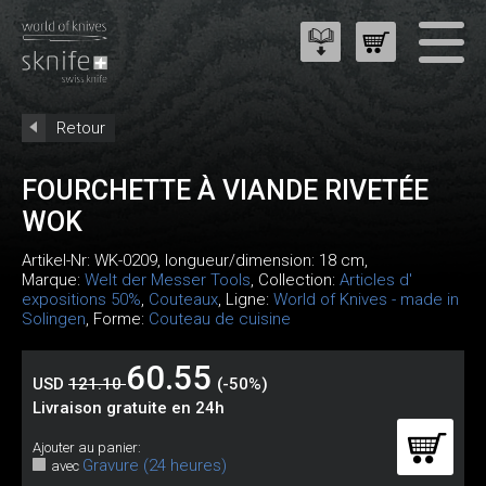
Retour
FOURCHETTE À VIANDE RIVETÉE
WOK
Artikel-Nr:
WK-0209
, longueur/dimension: 18 cm,
Marque:
Welt der Messer Tools
, Collection:
Articles d'
expositions 50%
,
Couteaux
, Ligne:
World of Knives - made in
Solingen
, Forme:
Couteau de cuisine
60.55
USD
121.10
(-50%)
Livraison gratuite en 24h
Ajouter au panier:
Gravure (24 heures)
avec