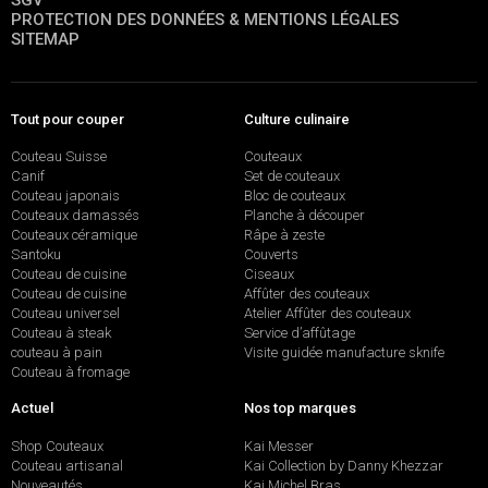
SGV
PROTECTION DES DONNÉES & MENTIONS LÉGALES
SITEMAP
Tout pour couper
Culture culinaire
Couteau Suisse
Couteaux
Canif
Set de couteaux
Couteau japonais
Bloc de couteaux
Couteaux damassés
Planche à découper
Couteaux céramique
Râpe à zeste
Santoku
Couverts
Couteau de cuisine
Ciseaux
Couteau de cuisine
Affûter des couteaux
Couteau universel
Atelier Affûter des couteaux
Couteau à steak
Service d’affûtage
couteau à pain
Visite guidée manufacture sknife
Couteau à fromage
Actuel
Nos top marques
Shop Couteaux
Kai Messer
Couteau artisanal
Kai Collection by Danny Khezzar
Nouveautés
Kai Michel Bras