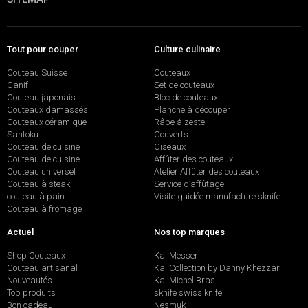
Tout pour couper
Culture culinaire
Couteau Suisse
Couteaux
Canif
Set de couteaux
Couteau japonais
Bloc de couteaux
Couteaux damassés
Planche à découper
Couteaux céramique
Râpe à zeste
Santoku
Couverts
Couteau de cuisine
Ciseaux
Couteau de cuisine
Affûter des couteaux
Couteau universel
Atelier Affûter des couteaux
Couteau à steak
Service d’affûtage
couteau à pain
Visite guidée manufacture sknife
Couteau à fromage
Actuel
Nos top marques
Shop Couteaux
Kai Messer
Couteau artisanal
Kai Collection by Danny Khezzar
Nouveautés
Kai Michel Bras
Top produits
sknife swiss knife
Bon cadeau
Nesmuk