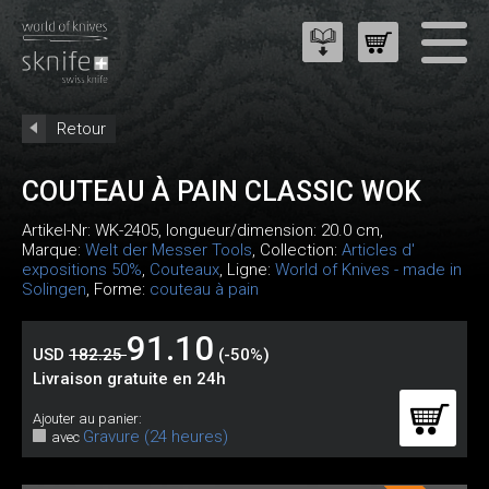
Retour
COUTEAU À PAIN CLASSIC WOK
Artikel-Nr:
WK-2405
, longueur/dimension: 20.0 cm,
Marque:
Welt der Messer Tools
, Collection:
Articles d'
expositions 50%
,
Couteaux
, Ligne:
World of Knives - made in
Solingen
, Forme:
couteau à pain
91.10
USD
182.25
(-50%)
Livraison gratuite en 24h
Ajouter au panier:
Gravure (24 heures)
avec