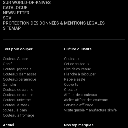
SUR WORLD-OF-KNIVES
CATALOGUE
NEWSLETTER
SGV
PROTECTION DES DONNÉES & MENTIONS LÉGALES
SITEMAP
Tout pour couper
Culture culinaire
Couteau Suisse
Couteaux
Canif
Set de couteaux
Couteau japonais
Bloc de couteaux
Couteaux damassés
Planche à découper
Couteaux céramique
Râpe à zeste
Santoku
Couverts
Couteau de cuisine
Ciseaux
Couteau de cuisine
Affûter des couteaux
Couteau universel
Atelier Affûter des couteaux
Couteau à steak
Service d’affûtage
couteau à pain
Visite guidée manufacture sknife
Couteau à fromage
Actuel
Nos top marques