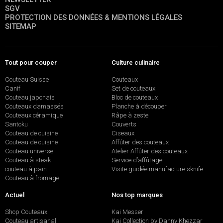
SGV
PROTECTION DES DONNÉES & MENTIONS LÉGALES
SITEMAP
Tout pour couper
Culture culinaire
Couteau Suisse
Couteaux
Canif
Set de couteaux
Couteau japonais
Bloc de couteaux
Couteaux damassés
Planche à découper
Couteaux céramique
Râpe à zeste
Santoku
Couverts
Couteau de cuisine
Ciseaux
Couteau de cuisine
Affûter des couteaux
Couteau universel
Atelier Affûter des couteaux
Couteau à steak
Service d’affûtage
couteau à pain
Visite guidée manufacture sknife
Couteau à fromage
Actuel
Nos top marques
Shop Couteaux
Kai Messer
Couteau artisanal
Kai Collection by Danny Khezzar