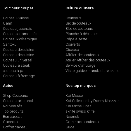
Tout pour couper
Culture culinaire
Couteau Suisse
Couteaux
Canif
Set de couteaux
Couteau japonais
Bloc de couteaux
Couteaux damassés
Planche à découper
Couteaux céramique
Râpe à zeste
Santoku
Couverts
Couteau de cuisine
Ciseaux
Couteau de cuisine
Affûter des couteaux
Couteau universel
Atelier Affûter des couteaux
Couteau à steak
Service d’affûtage
couteau à pain
Visite guidée manufacture sknife
Couteau à fromage
Actuel
Nos top marques
Shop Couteaux
Kai Messer
Couteau artisanal
Kai Collection by Danny Khezzar
Nouveautés
Kai Michel Bras
Top produits
sknife swiss knife
Bon cadeau
Nesmuk
Cadeaux
Caminada couteaux
Coffret cadeau
Güde