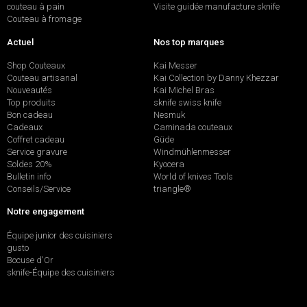
couteau à pain
Visite guidée manufacture sknife
Couteau à fromage
Actuel
Nos top marques
Shop Couteaux
Kai Messer
Couteau artisanal
Kai Collection by Danny Khezzar
Nouveautés
Kai Michel Bras
Top produits
sknife swiss knife
Bon cadeau
Nesmuk
Cadeaux
Caminada couteaux
Coffret cadeau
Güde
Service gravure
Windmühlenmesser
Soldes 20%
Kyocera
Bulletin info
World of knives Tools
Conseils/Service
triangle®
Notre engagement
Équipe junior des cuisiniers
gusto
Bocuse d'Or
sknife-Équipe des cuisiniers