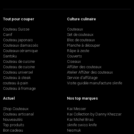
Tout pour couper
Culture culinaire
Couteau Suisse
Couteaux
Canif
Set de couteaux
Couteau japonais
Bloc de couteaux
Couteaux damassés
Planche à découper
Couteaux céramique
Râpe à zeste
Santoku
Couverts
Couteau de cuisine
Ciseaux
Couteau de cuisine
Affûter des couteaux
Couteau universel
Atelier Affûter des couteaux
Couteau à steak
Service d’affûtage
couteau à pain
Visite guidée manufacture sknife
Couteau à fromage
Actuel
Nos top marques
Shop Couteaux
Kai Messer
Couteau artisanal
Kai Collection by Danny Khezzar
Nouveautés
Kai Michel Bras
Top produits
sknife swiss knife
Bon cadeau
Nesmuk