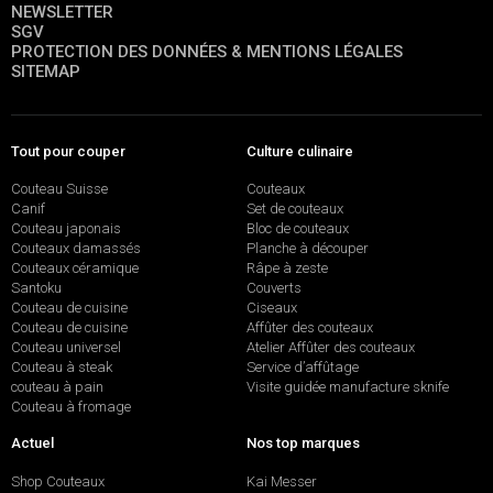
NEWSLETTER
SGV
PROTECTION DES DONNÉES & MENTIONS LÉGALES
SITEMAP
Tout pour couper
Culture culinaire
Couteau Suisse
Couteaux
Canif
Set de couteaux
Couteau japonais
Bloc de couteaux
Couteaux damassés
Planche à découper
Couteaux céramique
Râpe à zeste
Santoku
Couverts
Couteau de cuisine
Ciseaux
Couteau de cuisine
Affûter des couteaux
Couteau universel
Atelier Affûter des couteaux
Couteau à steak
Service d’affûtage
couteau à pain
Visite guidée manufacture sknife
Couteau à fromage
Actuel
Nos top marques
Shop Couteaux
Kai Messer