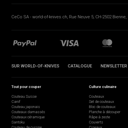
CeCo SA - world-of-knives.ch, Rue Neuve 5, CH-2502 Bienne, 
SUR WORLD-OF-KNIVES
CATALOGUE
NEWSLETTER
Tout pour couper
Culture culinaire
Couteau Suisse
Couteaux
Canif
Set de couteaux
Couteau japonais
Bloc de couteaux
Couteaux damassés
Planche à découper
Couteaux céramique
Râpe à zeste
Santoku
Couverts
Couteau de cuisine
Ciseaux