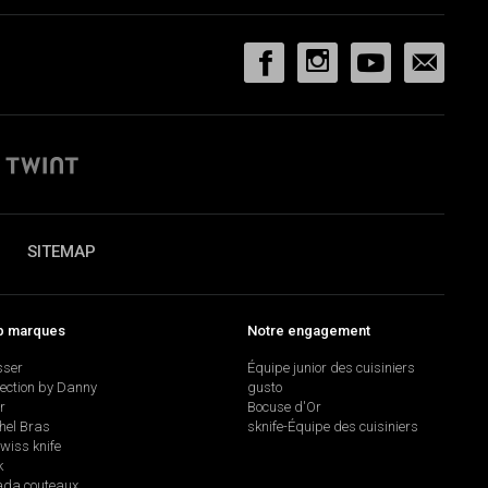
SITEMAP
p marques
Notre engagement
sser
Équipe junior des cuisiniers
lection by Danny
gusto
r
Bocuse d'Or
hel Bras
sknife-Équipe des cuisiniers
swiss knife
k
da couteaux