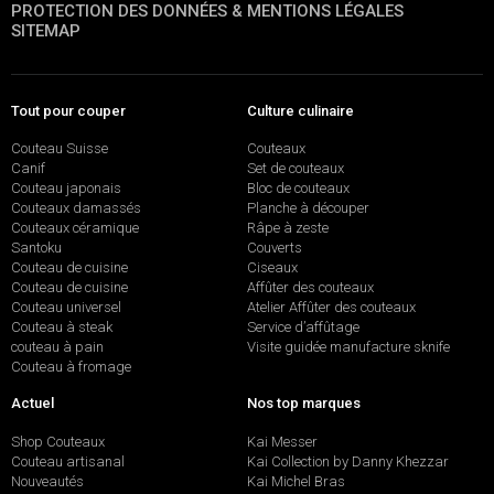
PROTECTION DES DONNÉES & MENTIONS LÉGALES
SITEMAP
Tout pour couper
Culture culinaire
Couteau Suisse
Couteaux
Canif
Set de couteaux
Couteau japonais
Bloc de couteaux
Couteaux damassés
Planche à découper
Couteaux céramique
Râpe à zeste
Santoku
Couverts
Couteau de cuisine
Ciseaux
Couteau de cuisine
Affûter des couteaux
Couteau universel
Atelier Affûter des couteaux
Couteau à steak
Service d’affûtage
couteau à pain
Visite guidée manufacture sknife
Couteau à fromage
Actuel
Nos top marques
Shop Couteaux
Kai Messer
Couteau artisanal
Kai Collection by Danny Khezzar
Nouveautés
Kai Michel Bras