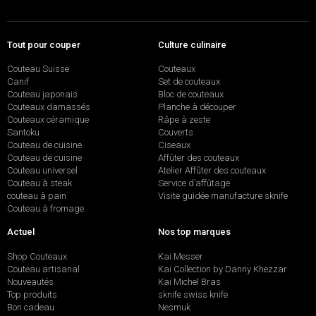
Tout pour couper
Culture culinaire
Couteau Suisse
Couteaux
Canif
Set de couteaux
Couteau japonais
Bloc de couteaux
Couteaux damassés
Planche à découper
Couteaux céramique
Râpe à zeste
Santoku
Couverts
Couteau de cuisine
Ciseaux
Couteau de cuisine
Affûter des couteaux
Couteau universel
Atelier Affûter des couteaux
Couteau à steak
Service d’affûtage
couteau à pain
Visite guidée manufacture sknife
Couteau à fromage
Actuel
Nos top marques
Shop Couteaux
Kai Messer
Couteau artisanal
Kai Collection by Danny Khezzar
Nouveautés
Kai Michel Bras
Top produits
sknife swiss knife
Bon cadeau
Nesmuk