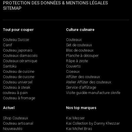
PROTECTION DES DONNÉES & MENTIONS LÉGALES
SITEMAP
Tout pour couper
Culture culinaire
Couteau Suisse
Couteaux
Canif
Set de couteaux
Couteau japonais
Bloc de couteaux
Couteaux damassés
Planche à découper
Couteaux céramique
Râpe à zeste
Santoku
Couverts
Couteau de cuisine
Ciseaux
Couteau de cuisine
Affûter des couteaux
Couteau universel
Atelier Affûter des couteaux
Couteau à steak
Service d’affûtage
couteau à pain
Visite guidée manufacture sknife
Couteau à fromage
Actuel
Nos top marques
Shop Couteaux
Kai Messer
Couteau artisanal
Kai Collection by Danny Khezzar
Nouveautés
Kai Michel Bras