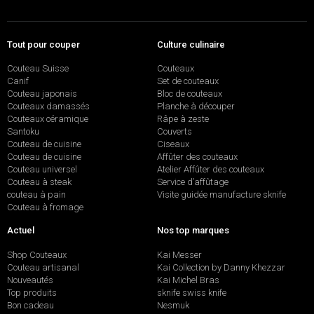
Tout pour couper
Culture culinaire
Couteau Suisse
Couteaux
Canif
Set de couteaux
Couteau japonais
Bloc de couteaux
Couteaux damassés
Planche à découper
Couteaux céramique
Râpe à zeste
Santoku
Couverts
Couteau de cuisine
Ciseaux
Couteau de cuisine
Affûter des couteaux
Couteau universel
Atelier Affûter des couteaux
Couteau à steak
Service d’affûtage
couteau à pain
Visite guidée manufacture sknife
Couteau à fromage
Actuel
Nos top marques
Shop Couteaux
Kai Messer
Couteau artisanal
Kai Collection by Danny Khezzar
Nouveautés
Kai Michel Bras
Top produits
sknife swiss knife
Bon cadeau
Nesmuk