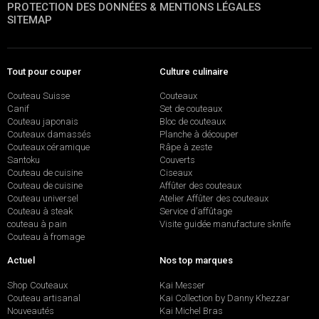
PROTECTION DES DONNÉES & MENTIONS LÉGALES
SITEMAP
Tout pour couper
Culture culinaire
Couteau Suisse
Couteaux
Canif
Set de couteaux
Couteau japonais
Bloc de couteaux
Couteaux damassés
Planche à découper
Couteaux céramique
Râpe à zeste
Santoku
Couverts
Couteau de cuisine
Ciseaux
Couteau de cuisine
Affûter des couteaux
Couteau universel
Atelier Affûter des couteaux
Couteau à steak
Service d’affûtage
couteau à pain
Visite guidée manufacture sknife
Couteau à fromage
Actuel
Nos top marques
Shop Couteaux
Kai Messer
Couteau artisanal
Kai Collection by Danny Khezzar
Nouveautés
Kai Michel Bras