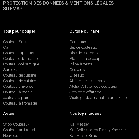
PROTECTION DES DONNÉES & MENTIONS LÉGALES
SITEMAP
Tout pour couper
Culture culinaire
Couteau Suisse
Couteaux
Canif
Set de couteaux
Couteau japonais
Bloc de couteaux
Couteaux damassés
Planche à découper
Couteaux céramique
Râpe à zeste
Santoku
Couverts
Couteau de cuisine
Ciseaux
Couteau de cuisine
Affûter des couteaux
Couteau universel
Atelier Affûter des couteaux
Couteau à steak
Service d’affûtage
couteau à pain
Visite guidée manufacture sknife
Couteau à fromage
Actuel
Nos top marques
Shop Couteaux
Kai Messer
Couteau artisanal
Kai Collection by Danny Khezzar
Nouveautés
Kai Michel Bras