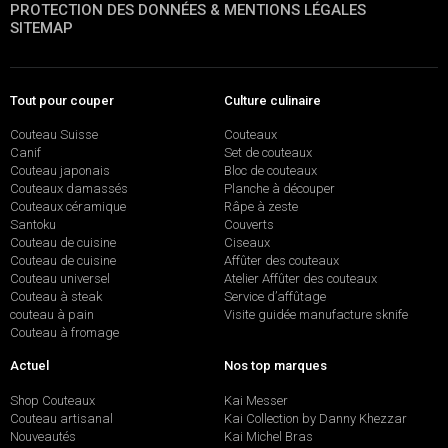
PROTECTION DES DONNÉES & MENTIONS LÉGALES
SITEMAP
Tout pour couper
Culture culinaire
Couteau Suisse
Couteaux
Canif
Set de couteaux
Couteau japonais
Bloc de couteaux
Couteaux damassés
Planche à découper
Couteaux céramique
Râpe à zeste
Santoku
Couverts
Couteau de cuisine
Ciseaux
Couteau de cuisine
Affûter des couteaux
Couteau universel
Atelier Affûter des couteaux
Couteau à steak
Service d’affûtage
couteau à pain
Visite guidée manufacture sknife
Couteau à fromage
Actuel
Nos top marques
Shop Couteaux
Kai Messer
Couteau artisanal
Kai Collection by Danny Khezzar
Nouveautés
Kai Michel Bras