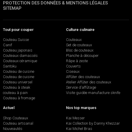
PROTECTION DES DONNÉES & MENTIONS LÉGALES
SITEMAP
Tout pour couper
Culture culinaire
Couteau Suisse
Couteaux
Canif
Set de couteaux
Couteau japonais
Bloc de couteaux
Couteaux damassés
Planche à découper
Couteaux céramique
Râpe à zeste
Santoku
Couverts
Couteau de cuisine
Ciseaux
Couteau de cuisine
Affûter des couteaux
Couteau universel
Atelier Affûter des couteaux
Couteau à steak
Service d’affûtage
couteau à pain
Visite guidée manufacture sknife
Couteau à fromage
Actuel
Nos top marques
Shop Couteaux
Kai Messer
Couteau artisanal
Kai Collection by Danny Khezzar
Nouveautés
Kai Michel Bras