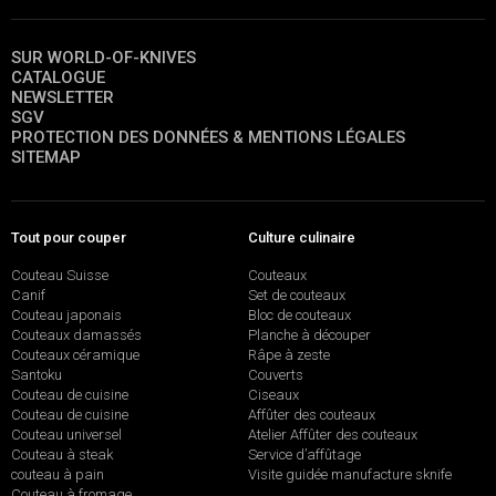
SUR WORLD-OF-KNIVES
CATALOGUE
NEWSLETTER
SGV
PROTECTION DES DONNÉES & MENTIONS LÉGALES
SITEMAP
Tout pour couper
Culture culinaire
Couteau Suisse
Couteaux
Canif
Set de couteaux
Couteau japonais
Bloc de couteaux
Couteaux damassés
Planche à découper
Couteaux céramique
Râpe à zeste
Santoku
Couverts
Couteau de cuisine
Ciseaux
Couteau de cuisine
Affûter des couteaux
Couteau universel
Atelier Affûter des couteaux
Couteau à steak
Service d’affûtage
couteau à pain
Visite guidée manufacture sknife
Couteau à fromage