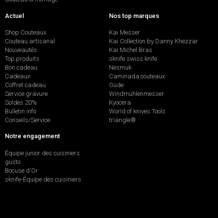
Actuel
Nos top marques
Shop Couteaux
Kai Messer
Couteau artisanal
Kai Collection by Danny Khezzar
Nouveautés
Kai Michel Bras
Top produits
sknife swiss knife
Bon cadeau
Nesmuk
Cadeaux
Caminada couteaux
Coffret cadeau
Güde
Service gravure
Windmühlenmesser
Soldes 20%
Kyocera
Bulletin info
World of knives Tools
Conseils/Service
triangle®
Notre engagement
Équipe junior des cuisiniers
gusto
Bocuse d'Or
sknife-Équipe des cuisiniers