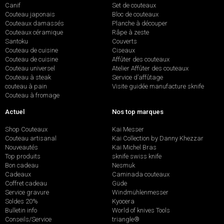
Canif
Set de couteaux
Couteau japonais
Bloc de couteaux
Couteaux damassés
Planche à découper
Couteaux céramique
Râpe à zeste
Santoku
Couverts
Couteau de cuisine
Ciseaux
Couteau de cuisine
Affûter des couteaux
Couteau universel
Atelier Affûter des couteaux
Couteau à steak
Service d’affûtage
couteau à pain
Visite guidée manufacture sknife
Couteau à fromage
Actuel
Nos top marques
Shop Couteaux
Kai Messer
Couteau artisanal
Kai Collection by Danny Khezzar
Nouveautés
Kai Michel Bras
Top produits
sknife swiss knife
Bon cadeau
Nesmuk
Cadeaux
Caminada couteaux
Coffret cadeau
Güde
Service gravure
Windmühlenmesser
Soldes 20%
Kyocera
Bulletin info
World of knives Tools
Conseils/Service
triangle®