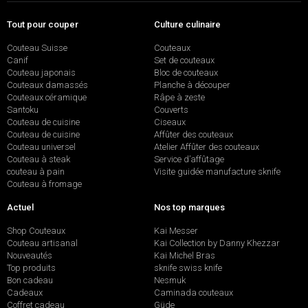
Tout pour couper
Culture culinaire
Couteau Suisse
Couteaux
Canif
Set de couteaux
Couteau japonais
Bloc de couteaux
Couteaux damassés
Planche à découper
Couteaux céramique
Râpe à zeste
Santoku
Couverts
Couteau de cuisine
Ciseaux
Couteau de cuisine
Affûter des couteaux
Couteau universel
Atelier Affûter des couteaux
Couteau à steak
Service d’affûtage
couteau à pain
Visite guidée manufacture sknife
Couteau à fromage
Actuel
Nos top marques
Shop Couteaux
Kai Messer
Couteau artisanal
Kai Collection by Danny Khezzar
Nouveautés
Kai Michel Bras
Top produits
sknife swiss knife
Bon cadeau
Nesmuk
Cadeaux
Caminada couteaux
Coffret cadeau
Güde