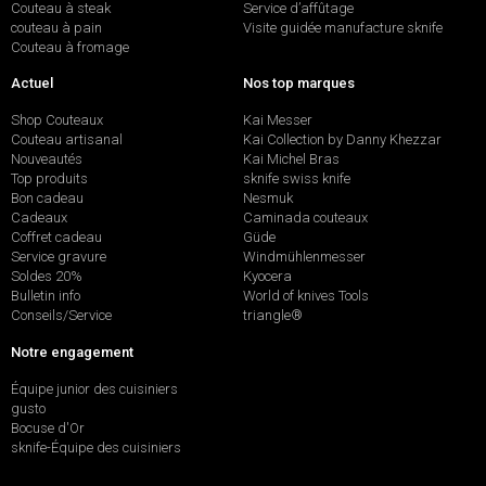
Couteau à steak
Service d’affûtage
couteau à pain
Visite guidée manufacture sknife
Couteau à fromage
Actuel
Nos top marques
Shop Couteaux
Kai Messer
Couteau artisanal
Kai Collection by Danny Khezzar
Nouveautés
Kai Michel Bras
Top produits
sknife swiss knife
Bon cadeau
Nesmuk
Cadeaux
Caminada couteaux
Coffret cadeau
Güde
Service gravure
Windmühlenmesser
Soldes 20%
Kyocera
Bulletin info
World of knives Tools
Conseils/Service
triangle®
Notre engagement
Équipe junior des cuisiniers
gusto
Bocuse d'Or
sknife-Équipe des cuisiniers