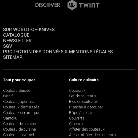
SUR WORLD-OF-KNIVES
CATALOGUE
NEWSLETTER
SGV
PROTECTION DES DONNÉES & MENTIONS LÉGALES
SITEMAP
Tout pour couper
Culture culinaire
Couteau Suisse
Couteaux
Canif
Set de couteaux
Couteau japonais
Bloc de couteaux
Couteaux damassés
Planche à découper
Couteaux céramique
Râpe à zeste
Santoku
Couverts
Couteau de cuisine
Ciseaux
Couteau de cuisine
Affûter des couteaux
Couteau universel
Atelier Affûter des couteaux