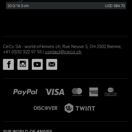
20.0/16.5 cm
USD 584.70
CeCo SA - world-of-knives.ch, Rue Neuve 5, CH-2502 Bienne,
+41 (0)32 322 97 55 |
contact@ceco.ch
SUR WORLD-OF-KNIVES