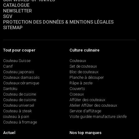
CATALOGUE
NEWSLETTER
SGV
PROTECTION DES DONNÉES & MENTIONS LÉGALES
SITEMAP
Tout pour couper
Culture culinaire
Couteau Suisse
Couteaux
Canif
Set de couteaux
Couteau japonais
Bloc de couteaux
Couteaux damassés
Planche à découper
Couteaux céramique
Râpe à zeste
Santoku
Couverts
Couteau de cuisine
Ciseaux
Couteau de cuisine
Affûter des couteaux
Couteau universel
Atelier Affûter des couteaux
Couteau à steak
Service d’affûtage
couteau à pain
Visite guidée manufacture sknife
Couteau à fromage
Actuel
Nos top marques