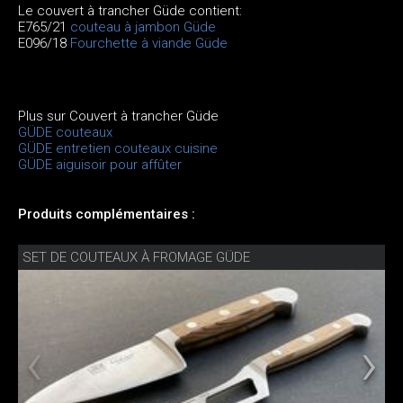
Le couvert à trancher Güde contient:
E765/21
couteau à jambon Güde
E096/18
Fourchette à viande Güde
Plus sur Couvert à trancher Güde
GÜDE couteaux
GÜDE entretien couteaux cuisine
GÜDE aiguisoir pour affûter
Produits complémentaires :
SET DE COUTEAUX À FROMAGE GÜDE