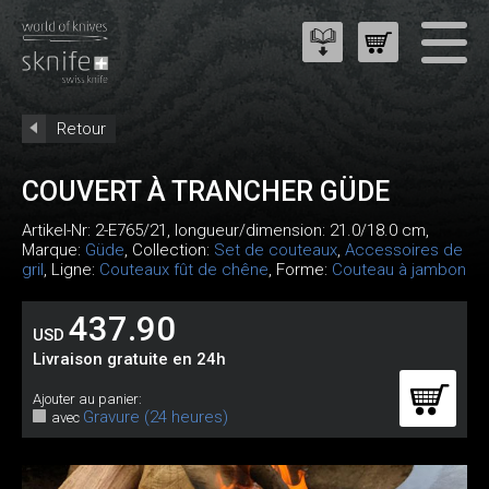
Retour
COUVERT À TRANCHER GÜDE
Artikel-Nr:
2-E765/21
, longueur/dimension: 21.0/18.0 cm,
Marque:
Güde
, Collection:
Set de couteaux
,
Accessoires de
gril
, Ligne:
Couteaux fût de chêne
, Forme:
Couteau à jambon
437.90
USD
Livraison gratuite en 24h
Ajouter au panier:
Gravure (24 heures)
avec