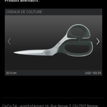
Produits alternatifs :
CISEAUX DE COUTURE
20.5 cm
USD 133.35
CeCo SA - world-of-knives.ch, Rue Neuve 5, CH-2502 Bienne,