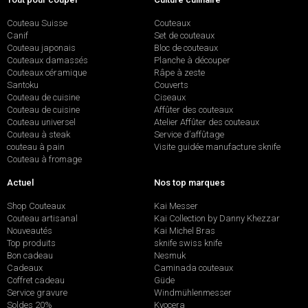
Couteau Suisse
Couteaux
Canif
Set de couteaux
Couteau japonais
Bloc de couteaux
Couteaux damassés
Planche à découper
Couteaux céramique
Râpe à zeste
Santoku
Couverts
Couteau de cuisine
Ciseaux
Couteau de cuisine
Affûter des couteaux
Couteau universel
Atelier Affûter des couteaux
Couteau à steak
Service d’affûtage
couteau à pain
Visite guidée manufacture sknife
Couteau à fromage
Actuel
Nos top marques
Shop Couteaux
Kai Messer
Couteau artisanal
Kai Collection by Danny Khezzar
Nouveautés
Kai Michel Bras
Top produits
sknife swiss knife
Bon cadeau
Nesmuk
Cadeaux
Caminada couteaux
Coffret cadeau
Güde
Service gravure
Windmühlenmesser
Soldes 20%
Kyocera