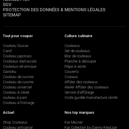
SGV
PROTECTION DES DONNÉES & MENTIONS LÉGALES
SITEMAP
Tout pour couper
Culture culinaire
Couteau Suisse
Couteaux
Canif
Set de couteaux
Couteau japonais
Bloc de couteaux
Couteaux damassés
Planche à découper
Couteaux céramique
Râpe à zeste
Santoku
Couverts
Couteau de cuisine
Ciseaux
Couteau de cuisine
Affûter des couteaux
Couteau universel
Atelier Affûter des couteaux
Couteau à steak
Service d’affûtage
couteau à pain
Visite guidée manufacture sknife
Couteau à fromage
Actuel
Nos top marques
Shop Couteaux
Kai Messer
Couteau artisanal
Kai Collection by Danny Khezzar