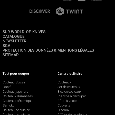
SUR WORLD-OF-KNIVES
CATALOGUE
NEWSLETTER
SGV
PROTECTION DES DONNÉES & MENTIONS LÉGALES
SITEMAP
Tout pour couper
Culture culinaire
Couteau Suisse
Couteaux
Canif
Set de couteaux
Couteau japonais
Bloc de couteaux
Couteaux damassés
Planche à découper
Couteaux céramique
Râpe à zeste
Santoku
Couverts
Couteau de cuisine
Ciseaux
Couteau de cuisine
Affûter des couteaux