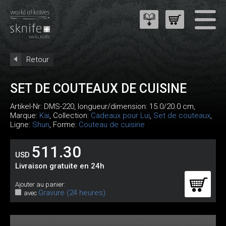
Retour
SET DE COUTEAUX DE CUISINE
Artikel-Nr:
DMS-220
, longueur/dimension: 15.0/20.0 cm,
Marque:
Kai
, Collection:
Cadeaux pour Lui
,
Set de couteaux
,
Ligne:
Shun
, Forme:
Couteau de cuisine
511.30
USD
Livraison gratuite en 24h
Ajouter au panier:
Gravure (24 heures)
avec