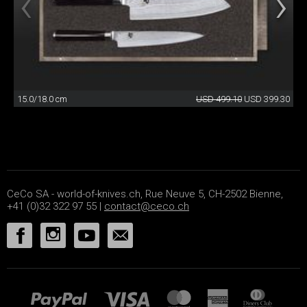
15.0/18.0 cm
USD 499.10
USD 399.30
CeCo SA - world-of-knives.ch, Rue Neuve 5, CH-2502 Bienne,
+41 (0)32 322 97 55 |
contact@ceco.ch