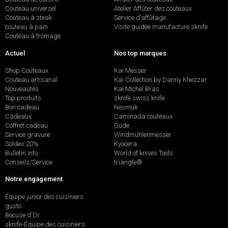
Couteau universel
Atelier Affûter des couteaux
Couteau à steak
Service d’affûtage
couteau à pain
Visite guidée manufacture sknife
Couteau à fromage
Actuel
Nos top marques
Shop Couteaux
Kai Messer
Couteau artisanal
Kai Collection by Danny Khezzar
Nouveautés
Kai Michel Bras
Top produits
sknife swiss knife
Bon cadeau
Nesmuk
Cadeaux
Caminada couteaux
Coffret cadeau
Güde
Service gravure
Windmühlenmesser
Soldes 20%
Kyocera
Bulletin info
World of knives Tools
Conseils/Service
triangle®
Notre engagement
Équipe junior des cuisiniers
gusto
Bocuse d'Or
sknife-Équipe des cuisiniers