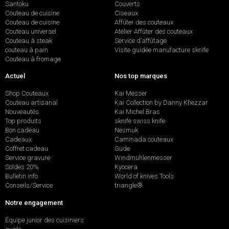
Santoku
Couverts
Couteau de cuisine
Ciseaux
Couteau de cuisine
Affûter des couteaux
Couteau universel
Atelier Affûter des couteaux
Couteau à steak
Service d’affûtage
couteau à pain
Visite guidée manufacture sknife
Couteau à fromage
Actuel
Nos top marques
Shop Couteaux
Kai Messer
Couteau artisanal
Kai Collection by Danny Khezzar
Nouveautés
Kai Michel Bras
Top produits
sknife swiss knife
Bon cadeau
Nesmuk
Cadeaux
Caminada couteaux
Coffret cadeau
Güde
Service gravure
Windmühlenmesser
Soldes 20%
Kyocera
Bulletin info
World of knives Tools
Conseils/Service
triangle®
Notre engagement
Équipe junior des cuisiniers